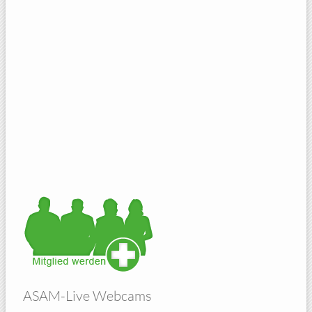
ASAM-Live Webcams
Amberg Sicht von Atzelricht
Hohenbogen