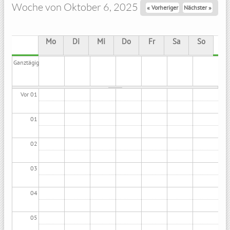
Woche von Oktober 6, 2025
« Vorheriger
Nächster »
Mo
Di
Mi
Do
Fr
Sa
So
Ganztägig
Vor 01
01
02
03
04
05