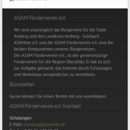
15
16
ASAM Förderverein e.V.
Wir sind ursprünglich das Bürgernetz für die Stadt
17
Amberg und den Landkreis Amberg - Sulzbach.
ASAMnet e.V. und der ASAM Förderverein e.V. sind die
18
beiden Komponenten unseres Bürgernetzes.
Der ASAM Förderverein e.V., ist der gemeinnützige
19
Förderverein für die Region Oberpfalz. Er hat es sich
zur Aufgabe gemacht, das Internet durch Schulungen
20
und Workshops verständlicher zu vermitteln.
Bürozeiten
21
Gerne können Sie einen Termin mit uns vereinbaren.
22
ASAM Förderverein e.V. Kontakt
23
Schulungen
E-Mail:
schulung@asamnet.de