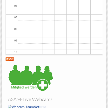
06
07
08
09
10
11
12
13
ASAM-Live Webcams
14
Amberg Sicht von Atzelricht
Hohenbogen