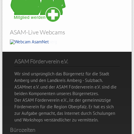
ASAM-Live Webcams
Hohenbogen
ASAM Förderverein e.V.
Wir sind ursprünglich das Bürgernetz für die Stadt
Amberg und den Landkreis Amberg - Sulzbach.
ASAMnet e.V. und der ASAM Förderverein e.V. sind die
beiden Komponenten unseres Bürgernetzes.
Der ASAM Förderverein e.V., ist der gemeinnützige
Förderverein für die Region Oberpfalz. Er hat es sich
zur Aufgabe gemacht, das Internet durch Schulungen
und Workshops verständlicher zu vermitteln.
Bürozeiten