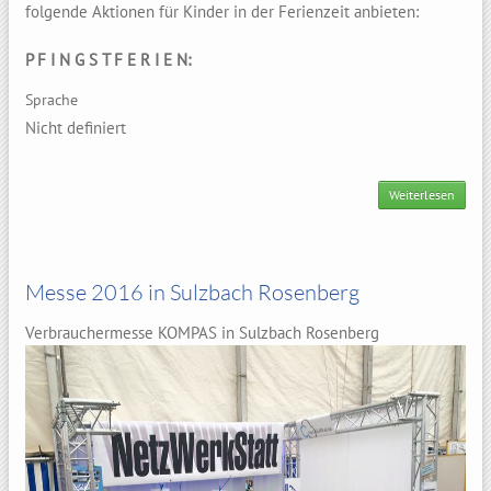
folgende Aktionen für Kinder in der Ferienzeit anbieten:
P F I N G S T F E R I E N:
Sprache
Nicht definiert
Weiterlesen
über
FERI
Messe 2016 in Sulzbach Rosenberg
Verbrauchermesse KOMPAS in Sulzbach Rosenberg