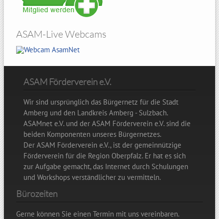
ASAM-Live Webcams
Hohenbogen
ASAM Förderverein e.V.
Wir sind ursprünglich das Bürgernetz für die Stadt
Amberg und den Landkreis Amberg - Sulzbach.
ASAMnet e.V. und der ASAM Förderverein e.V. sind die
beiden Komponenten unseres Bürgernetzes.
Der ASAM Förderverein e.V., ist der gemeinnützige
Förderverein für die Region Oberpfalz. Er hat es sich
zur Aufgabe gemacht, das Internet durch Schulungen
und Workshops verständlicher zu vermitteln.
Bürozeiten
Gerne können Sie einen Termin mit uns vereinbaren.