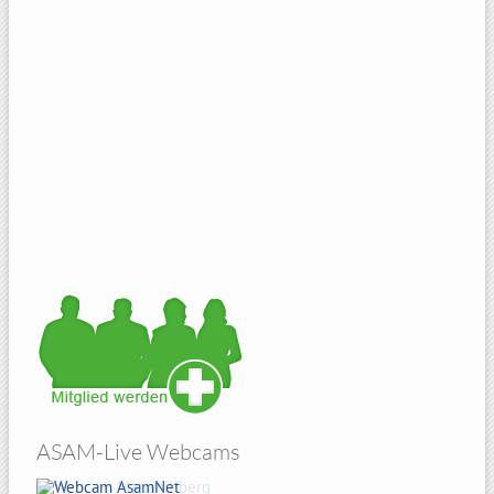
ASAM-Live Webcams
Amberg Sicht von Atzelricht
Hohenbogen