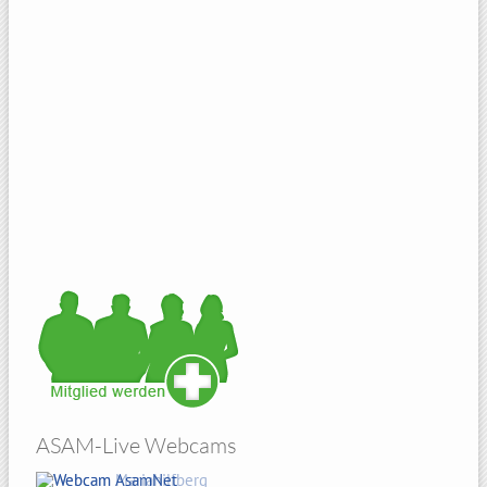
ASAM-Live Webcams
Amberg Sicht von Atzelricht
Hohenbogen