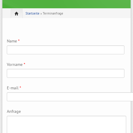
Startseite
» Terminanfrage
Name
*
Vorname
*
E-mail
*
Anfrage